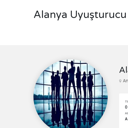
Alanya Uyuşturucu 
Al
An
T
0
A
A