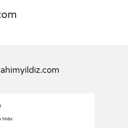
.com
rahimyildiz.com
/
 Yıldız