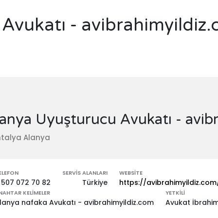
Avukatı - avibrahimyildiz
anya Uyuşturucu Avukatı - avib
talya Alanya
ELEFON
SERVIS ALANLARI
WEBSITE
 507 072 70 82
Türkiye
https://avibrahimyildiz.com
NAHTAR KELIMELER
YETKILI
lanya nafaka Avukatı - avibrahimyildiz.com
Avukat İbrahim