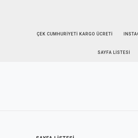
Skip
to
content
ÇEK CUMHURIYETI KARGO ÜCRETI
INSTA
SAYFA LISTESI