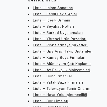
SAYFA LISTESI
Liste – İslam Sanatları
Liste – Farklı Bakış Açısı
Liste – İçerik Ormanı
Liste – Seyahat Notları
Liste – Barkod Uygulamaları
Liste – Yöresel Ürün Pazarları
Liste – Risk Sermaye Şirketleri
Liste – Gps Araç Takip Sistemleri
Liste – Kumaş Boya Firmaları
Liste – Alüminyum Çatı Kaplama
Liste – Av Balıkçılık Malzemeleri
Liste – Dondurmacılar
Liste – Yatak Baza Firmaları
Liste – Televizyon Tamir Onarım
Liste – Hava Yolu İşletmeciliği
Liste – Boru İmalatı