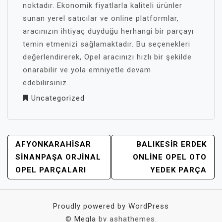
noktadır. Ekonomik fiyatlarla kaliteli ürünler
sunan yerel satıcılar ve online platformlar,
aracınızın ihtiyaç duyduğu herhangi bir parçayı
temin etmenizi sağlamaktadır. Bu seçenekleri
değerlendirerek, Opel aracınızı hızlı bir şekilde
onarabilir ve yola emniyetle devam
edebilirsiniz.
Uncategorized
YAZI
AFYONKARAHISAR
BALIKESIR ERDEK
GEZINMESI
SINANPAŞA ORJINAL
ONLINE OPEL OTO
OPEL PARÇALARI
YEDEK PARÇA
Proudly powered by WordPress
©
Megla
by ashathemes.