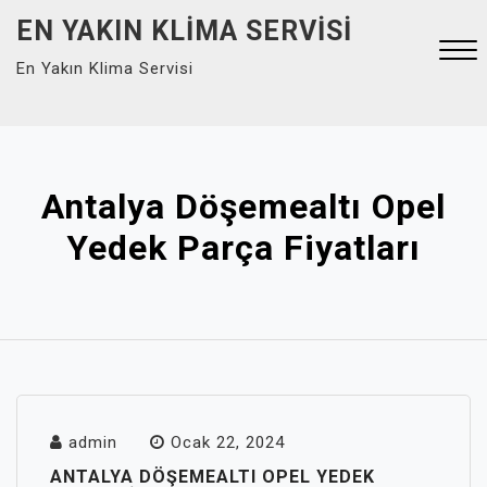
Skip
EN YAKIN KLIMA SERVISI
to
En Yakın Klima Servisi
content
Close
Menu
Antalya Döşemealtı Opel
Yedek Parça Fiyatları
admin
Ocak 22, 2024
ANTALYA DÖŞEMEALTI OPEL YEDEK