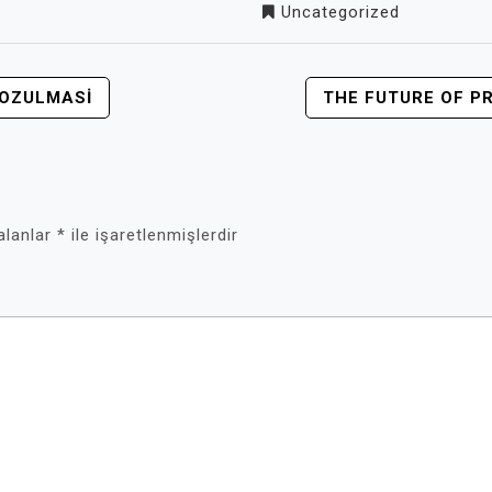
Uncategorized
 BOZULMASI
THE FUTURE OF P
 alanlar
*
ile işaretlenmişlerdir