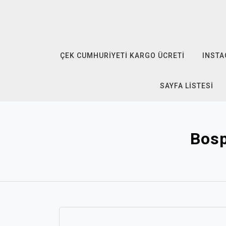
Skip
to
content
ÇEK CUMHURIYETI KARGO ÜCRETI
INSTA
SAYFA LISTESI
Bosp