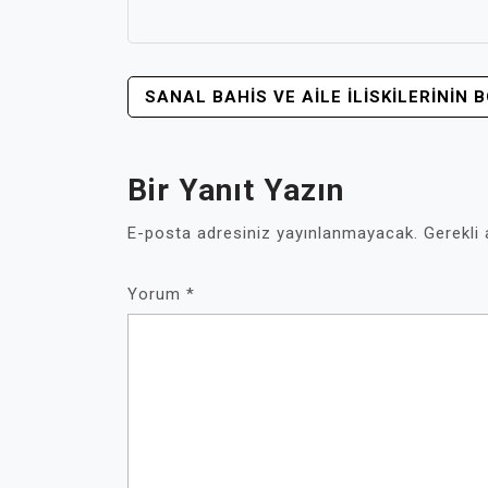
YAZI
SANAL BAHIS VE AILE İLISKILERININ
GEZINMESI
Bir Yanıt Yazın
E-posta adresiniz yayınlanmayacak.
Gerekli
Yorum
*