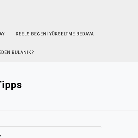
AY
REELS BEĞENI YÜKSELTME BEDAVA
EDEN BULANIK?
Tipps
6