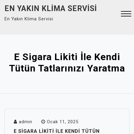
Skip
EN YAKIN KLIMA SERVISI
to
En Yakın Klima Servisi
content
Close
Menu
E Sigara Likiti İle Kendi
Tütün Tatlarınızı Yaratma
admin
Ocak 11, 2025
E SIGARA LIKITI İLE KENDI TÜTÜN