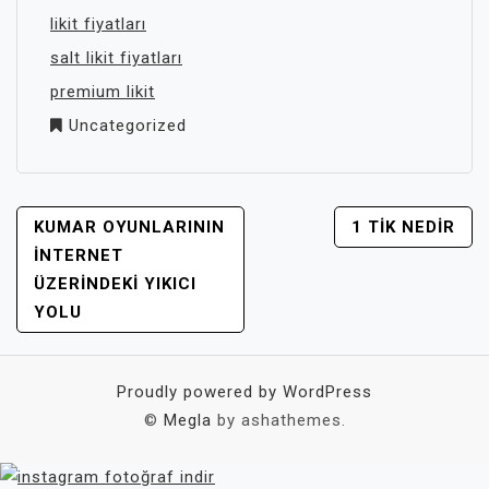
likit fiyatları
salt likit fiyatları
premium likit
Uncategorized
YAZI
KUMAR OYUNLARININ
1 TIK NEDIR
GEZINMESI
İNTERNET
ÜZERINDEKI YIKICI
YOLU
Proudly powered by WordPress
©
Megla
by ashathemes.