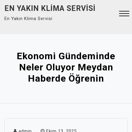
Skip
EN YAKIN KLIMA SERVISI
to
En Yakın Klima Servisi
content
Close
Menu
Ekonomi Gündeminde
Neler Oluyor Meydan
Haberde Öğrenin
admin
Ekim 13, 2025