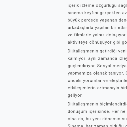
içerik izleme özgürlüğü sağl
sinema keyfini gerçekten az
büyük perdede yaşanan deney
arkadaşlarla yapılan bir etkin
ve filmlerle yalnız dolaşıyor
aktiviteye dönüşüyor gibi g
Dijitalleşmenin getirdiği ye
kalmıyor; aynı zamanda izleyi
güçlendiriyor. Sosyal medya,
yapmamıza olanak tanıyor. Ö
önceki yorumlar ve eleştiriler
etkileşimlerin artmasıyla birli
geliyor.
Dijitalleşmenin biçimlendird
dönüşüm içerisinde. Her ne
olsa da, bu yeni dönemin su
Sinema, her zaman olduğu gi