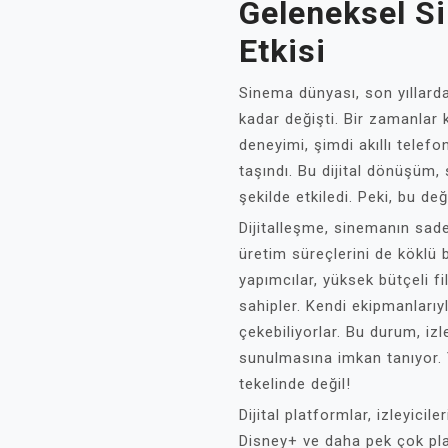
Geleneksel S
Etkisi
Sinema dünyası, son yıllarda
kadar değişti. Bir zamanlar 
deneyimi, şimdi akıllı telef
taşındı. Bu dijital dönüşüm, 
şekilde etkiledi. Peki, bu d
Dijitalleşme, sinemanın sad
üretim süreçlerini de köklü b
yapımcılar, yüksek bütçeli f
sahipler. Kendi ekipmanlarıyl
çekebiliyorlar. Bu durum, izl
sunulmasına imkan tanıyor. 
tekelinde değil!
Dijital platformlar, izleyicil
Disney+ ve daha pek çok plat