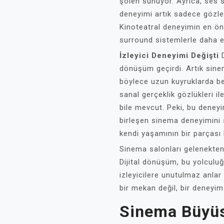
şölen sunuyor. Ayrıca, ses s
deneyimi artık sadece gözle d
Kinoteatral deneyimin en öne
surround sistemlerle daha et
İzleyici Deneyimi Değişti
D
dönüşüm geçirdi. Artık sinema
böylece uzun kuyruklarda be
sanal gerçeklik gözlükleri il
bile mevcut. Peki, bu deneyim
birleşen sinema deneyimini 
kendi yaşamının bir parçası 
Sinema salonları gelenekten
Dijital dönüşüm, bu yolculu
izleyicilere unutulmaz anl
bir mekan değil, bir deneyim
Sinema Büyüs