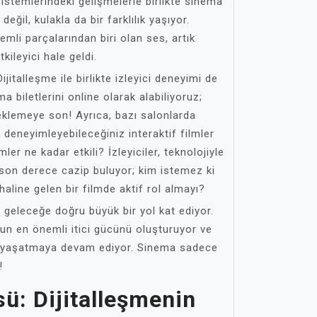
istemlerindeki gelişmelerle birlikte sinema
eğil, kulakla da bir farklılık yaşıyor.
mli parçalarından biri olan ses, artık
kileyici hale geldi.
ijitalleşme ile birlikte izleyici deneyimi de
 biletlerini online olarak alabiliyoruz;
klemeye son! Ayrıca, bazı salonlarda
e deneyimleyebileceğiniz interaktif filmler
ler ne kadar etkili? İzleyiciler, teknolojiyle
son derece cazip buluyor; kim istemez ki
haline gelen bir filmde aktif rol almayı?
 geleceğe doğru büyük bir yol kat ediyor.
ğun en önemli itici gücünü oluşturuyor ve
ar yaşatmaya devam ediyor. Sinema sadece
!
ü: Dijitalleşmenin