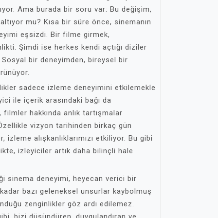
ıyor. Ama burada bir soru var: Bu değişim,
altıyor mu? Kısa bir süre önce, sinemanın
imi eşsizdi. Bir filme girmek,
likti. Şimdi ise herkes kendi açtığı diziler
. Sosyal bir deneyimden, bireysel bir
örünüyor.
nilikler sadece izleme deneyimini etkilemekle
ci ile içerik arasındaki bağı da
 filmler hakkında anlık tartışmalar
zellikle vizyon tarihinden birkaç gün
, izleme alışkanlıklarımızı etkiliyor. Bu gibi
kte, izleyiciler artık daha bilinçli hale
iği sinema deneyimi, heyecan verici bir
 kadar bazı geleneksel unsurlar kaybolmuş
nduğu zenginlikler göz ardı edilemez.
bi, bizi düşündüren, duygulandıran ve