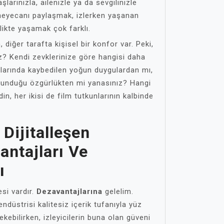
şlarınızla, ailenizle ya da sevgilinizle
ği heyecanı paylaşmak, izlerken yaşanan
rlikte yaşamak çok farklı.
, diğer tarafta kişisel bir konfor var. Peki,
iz? Kendi zevklerinize göre hangisi daha
larında kaybedilen yoğun duygulardan mı,
 sunduğu özgürlükten mi yanasınız? Hangi
n, her ikisi de film tutkunlarının kalbinde
 Dijitalleşen
ntajları Ve
ı
esi vardır.
Dezavantajlarına
gelelim.
m endüstrisi kalitesiz içerik tufanıyla yüz
ekebilirken, izleyicilerin buna olan güveni