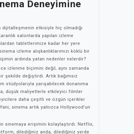
inema Deneyimine
 dijitalleşmenin etkisiyle hiç olmadığı
karanlık salonlarda yapılan izleme
onlardan tabletlerimize kadar her yere
sinema izleme alışkanlıklarımızı köklü bir
eğişimin ardında yatan nedenler nelerdir?
ece izlenme biçimini değil, aynı zamanda
ir şekilde değiştirdi. Artık bağımsız
ilm stüdyolarıyla yarışabilecek donanıma
a, düşük maliyetlerle etkileyici filmler
eyicilere daha çeşitli ve özgün içerikler
Yani, sinema artık yalnızca Hollywood’un
erin sinemaya erişimini kolaylaştırdı. Netflix,
form, dilediğiniz anda, dilediğiniz yerde