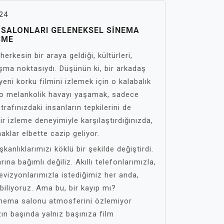
24
A SALONLARI GELENEKSEL SINEMA
ŞME
erkesin bir araya geldiği, kültürleri,
luşma noktasıydı. Düşünün ki, bir arkadaş
yeni korku filmini izlemek için o kalabalık
, o melankolik havayı yaşamak, sadece
rafınızdaki insanların tepkilerini de
ir izleme deneyimiyle karşılaştırdığınızda,
aklar elbette cazip geliyor.
ışkanlıklarımızı köklü bir şekilde değiştirdi.
na bağımlı değiliz. Akıllı telefonlarımızla,
elevizyonlarımızla istediğimiz her anda,
ebiliyoruz. Ama bu, bir kayıp mı?
sinema salonu atmosferini özlemiyor
ın başında yalnız başınıza film