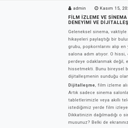
admin
Kasım 15, 20
FILM İZLEME VE SINEM
DENEYIMI VE DIJITALLE
Geleneksel sinema, vaktiyle h
hikayeleri paylaştığı bir bu
grubu, popkornlarını alıp en 
salona adım atıyor. O hissi
perdeye odaklanmak değil, et
hissetmekti. Bunu bireysel b
dijitalleşmenin sunduğu olan
Dijitalleşme
, film izleme al
Artık sadece sinema salonları
tabletlerimizle veya akıllı t
istediğimiz yerde film izley
Dikkatinizin dağılmadığı o 
musunuz? Belki de ekranınız