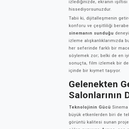
izlediğinizde, ekranın ışıltı
hissediyorsunuzdur.
Tabii ki, dijitalleşmenin getir
konforu ve çeşitliliği berab
sinemanın sunduğu
deneyim
izleme alışkanlıklarımızda b
her seferinde farklı bir ma
söylemek zor; belki de en iyi
sonuçta, film izlemek bir de
içinde bir kıymet taşıyor.
Gelenekten G
Salonlarının 
Teknolojinin Gücü
Sinema s
büyük etkenlerden biri de tek
görüntü kalitesi sunan projek