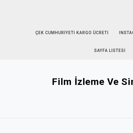
Skip
to
content
ÇEK CUMHURIYETI KARGO ÜCRETI
INSTA
SAYFA LISTESI
Film İzleme Ve S