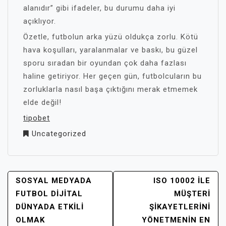
alanıdır” gibi ifadeler, bu durumu daha iyi
açıklıyor.
Özetle, futbolun arka yüzü oldukça zorlu. Kötü
hava koşulları, yaralanmalar ve baskı, bu güzel
sporu sıradan bir oyundan çok daha fazlası
haline getiriyor. Her geçen gün, futbolcuların bu
zorluklarla nasıl başa çıktığını merak etmemek
elde değil!
tipobet
Uncategorized
YAZI
SOSYAL MEDYADA
ISO 10002 ILE
GEZINMESI
FUTBOL DIJITAL
MÜŞTERI
DÜNYADA ETKILI
ŞIKAYETLERINI
OLMAK
YÖNETMENIN EN