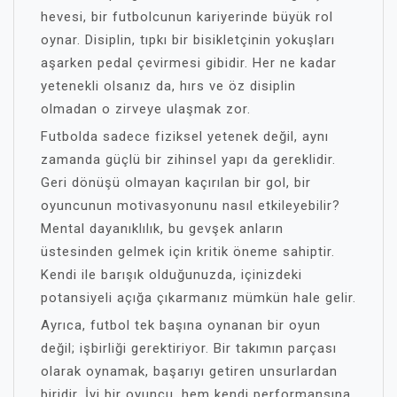
hevesi, bir futbolcunun kariyerinde büyük rol
oynar. Disiplin, tıpkı bir bisikletçinin yokuşları
aşarken pedal çevirmesi gibidir. Her ne kadar
yetenekli olsanız da, hırs ve öz disiplin
olmadan o zirveye ulaşmak zor.
Futbolda sadece fiziksel yetenek değil, aynı
zamanda güçlü bir zihinsel yapı da gereklidir.
Geri dönüşü olmayan kaçırılan bir gol, bir
oyuncunun motivasyonunu nasıl etkileyebilir?
Mental dayanıklılık, bu gevşek anların
üstesinden gelmek için kritik öneme sahiptir.
Kendi ile barışık olduğunuzda, içinizdeki
potansiyeli açığa çıkarmanız mümkün hale gelir.
Ayrıca, futbol tek başına oynanan bir oyun
değil; işbirliği gerektiriyor. Bir takımın parçası
olarak oynamak, başarıyı getiren unsurlardan
biridir. İyi bir oyuncu, hem kendi performansına