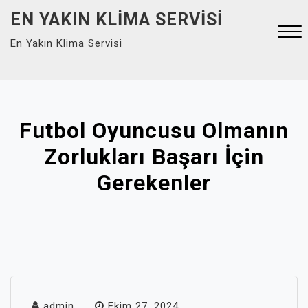
Skip
EN YAKIN KLIMA SERVISI
to
En Yakın Klima Servisi
content
Close
Menu
Futbol Oyuncusu Olmanın
Zorlukları Başarı İçin
Gerekenler
admin
Ekim 27, 2024