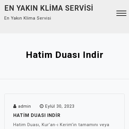
Skip
EN YAKIN KLIMA SERVISI
to
En Yakın Klima Servisi
content
Close
Menu
Hatim Duası Indir
admin
Eylül 30, 2023
HATIM DUASI INDIR
Hatim Duası, Kur’an-ı Kerim’in tamamını veya