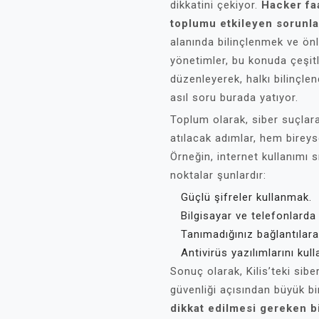
dikkatini çekiyor.
Hacker faa
toplumu etkileyen sorunlar
alanında bilinçlenmek ve ön
yönetimler, bu konuda çeşitl
düzenleyerek, halkı bilinçle
asıl soru burada yatıyor.
Toplum olarak, siber suçlara
atılacak adımlar, hem bireys
Örneğin, internet kullanımı 
noktalar şunlardır:
Güçlü şifreler kullanmak.
Bilgisayar ve telefonlard
Tanımadığınız bağlantılar
Antivirüs yazılımlarını kul
Sonuç olarak, Kilis’teki sib
güvenliği açısından büyük b
dikkat edilmesi gereken b