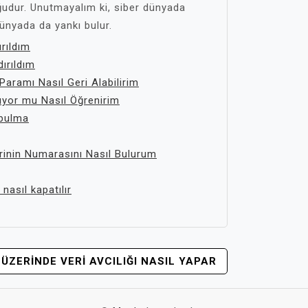
udur. Unutmayalım ki, siber dünyada
ünyada da yankı bulur.
rıldım
ırıldım
Paramı Nasıl Geri Alabilirim
ıyor mu Nasıl Öğrenirim
 bulma
irinin Numarasını Nasıl Bulurum
nasıl kapatılır
ÜZERINDE VERI AVCILIĞI NASIL YAPAR