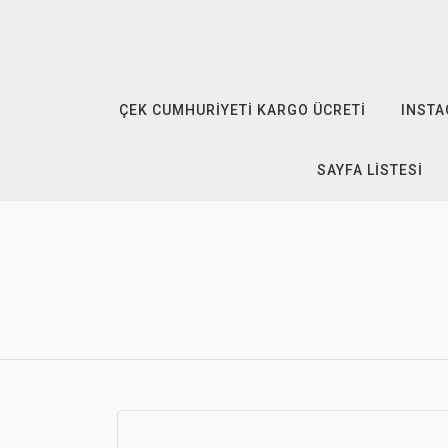
Skip
to
content
ÇEK CUMHURIYETI KARGO ÜCRETI
INSTA
SAYFA LISTESI