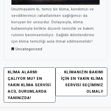
Unutmayalım ki, temiz bir klima, kendimizi ve
sevdiklerimizi rahatlatırken sağlığımızı da
koruyan bir unsurdur. Dolayısıyla, klima
kullanımıyla birlikte düzenli temizlik ve bakım
rutinini benimsemeliyiz. Sağlıklı iklimlendirme
için klima temizliği asla ihmal edilmemelidir!
Uncategorized
YAZI
KLIMA ALARMI
KLIMANIZIN BAKIMI
GEZINMESI
ÇALIYOR MU? EN
İÇIN EN YAKIN KLIMA
YAKIN KLIMA SERVISI
SERVISI SEÇIMINIZ
ACIL DURUMLARDA
OLMALI!
YANINIZDA!