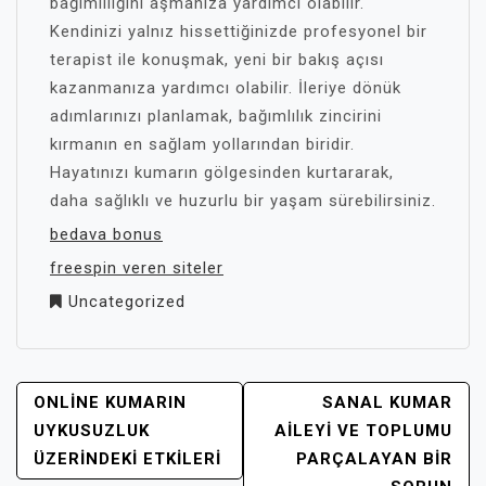
bağımlılığını aşmanıza yardımcı olabilir.
Kendinizi yalnız hissettiğinizde profesyonel bir
terapist ile konuşmak, yeni bir bakış açısı
kazanmanıza yardımcı olabilir. İleriye dönük
adımlarınızı planlamak, bağımlılık zincirini
kırmanın en sağlam yollarından biridir.
Hayatınızı kumarın gölgesinden kurtararak,
daha sağlıklı ve huzurlu bir yaşam sürebilirsiniz.
bedava bonus
freespin veren siteler
Uncategorized
YAZI
ONLINE KUMARIN
SANAL KUMAR
GEZINMESI
UYKUSUZLUK
AILEYI VE TOPLUMU
ÜZERINDEKI ETKILERI
PARÇALAYAN BIR