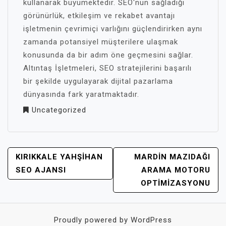
kullanarak büyümektedir. SEO'nun sağladığı
görünürlük, etkileşim ve rekabet avantajı
işletmenin çevrimiçi varlığını güçlendirirken aynı
zamanda potansiyel müşterilere ulaşmak
konusunda da bir adım öne geçmesini sağlar.
Altıntaş İşletmeleri, SEO stratejilerini başarılı
bir şekilde uygulayarak dijital pazarlama
dünyasında fark yaratmaktadır.
Uncategorized
YAZI
KIRIKKALE YAHŞIHAN
MARDIN MAZIDAĞI
GEZINMESI
SEO AJANSI
ARAMA MOTORU
OPTIMIZASYONU
Proudly powered by WordPress