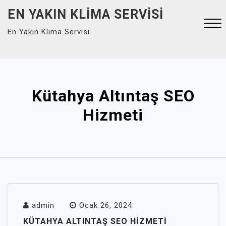
Skip
EN YAKIN KLIMA SERVISI
to
En Yakın Klima Servisi
content
Close
Menu
Kütahya Altıntaş SEO
Hizmeti
admin
Ocak 26, 2024
KÜTAHYA ALTINTAŞ SEO HIZMETI