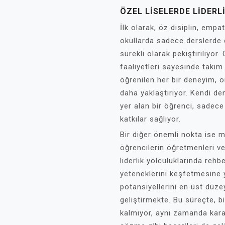
ÖZEL LISELERDE LIDERLI
İlk olarak, öz disiplin, empati
okullarda sadece derslerde 
sürekli olarak pekiştiriliyor.
faaliyetleri sayesinde takım
öğrenilen her bir deneyim, o
daha yaklaştırıyor. Kendi d
yer alan bir öğrenci, sadece
katkılar sağlıyor.
Bir diğer önemli nokta ise me
öğrencilerin öğretmenleri ve 
liderlik yolculuklarında rehb
yeteneklerini keşfetmesine 
potansiyellerini en üst düz
geliştirmekte. Bu süreçte, b
kalmıyor, aynı zamanda kar