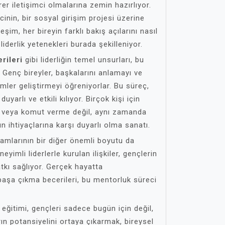
er iletişimci olmalarına zemin hazırlıyor.
inin, bir sosyal girişim projesi üzerine
leşim, her bireyin farklı bakış açılarını nasıl
iderlik yetenekleri burada şekilleniyor.
rileri
gibi liderliğin temel unsurları, bu
. Genç bireyler, başkalarını anlamayı ve
ler geliştirmeyi öğreniyorlar. Bu süreç,
duyarlı ve etkili kılıyor. Birçok kişi için
e veya komut verme değil, aynı zamanda
n ihtiyaçlarına karşı duyarlı olma sanatı.
ramlarının bir diğer önemli boyutu da
neyimli liderlerle kurulan ilişkiler, gençlerin
tkı sağlıyor. Gerçek hayatta
 başa çıkma becerileri, bu mentorluk süreci
k eğitimi, gençleri sadece bugün için değil,
arın potansiyelini ortaya çıkarmak, bireysel