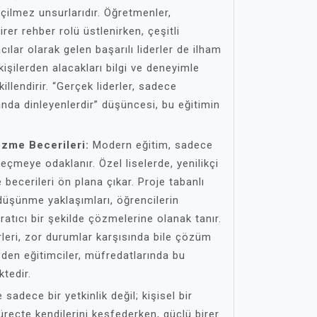
eçilmez unsurlarıdır. Öğretmenler,
rer rehber rolü üstlenirken, çeşitli
ılar olarak gelen başarılı liderler de ilham
 kişilerden alacakları bilgi ve deneyimle
ekillendirir. “Gerçek liderler, sadece
nda dinleyenlerdir” düşüncesi, bu eğitimin
özme Becerileri:
Modern eğitim, sadece
eçmeye odaklanır. Özel liselerde, yenilikçi
cerileri ön plana çıkar. Proje tabanlı
üşünme yaklaşımları, öğrencilerin
aratıcı bir şekilde çözmelerine olanak tanır.
rleri, zor durumlar karşısında bile çözüm
üzden eğitimciler, müfredatlarında bu
ktedir.
e sadece bir yetkinlik değil; kişisel bir
süreçte kendilerini keşfederken, güçlü birer