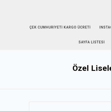
Skip
to
content
ÇEK CUMHURIYETI KARGO ÜCRETI
INSTA
SAYFA LISTESI
Özel Lisel