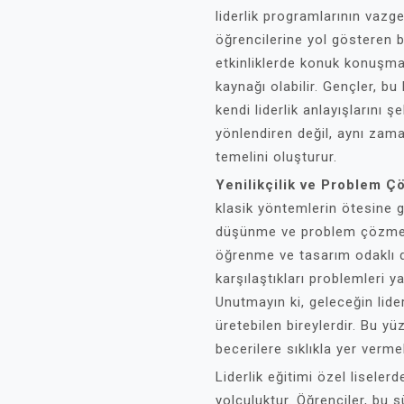
liderlik programlarının vazg
öğrencilerine yol gösteren bi
etkinliklerde konuk konuşmac
kaynağı olabilir. Gençler, bu
kendi liderlik anlayışlarını ş
yönlendiren değil, aynı zama
temelini oluşturur.
Yenilikçilik ve Problem Ç
klasik yöntemlerin ötesine g
düşünme ve problem çözme be
öğrenme ve tasarım odaklı d
karşılaştıkları problemleri y
Unutmayın ki, geleceğin lide
üretebilen bireylerdir. Bu y
becerilere sıklıkla yer verme
Liderlik eğitimi özel liselerd
yolculuktur. Öğrenciler, bu 