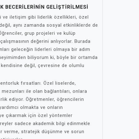
K BECERILERININ GELIŞTIRILMESI
 ve iletişim gibi liderlik özellikleri, özel
değil, aynı zamanda sosyal etkinliklerde de
 Öğrenciler, grup projeleri ve kulüp
 çalışmasının değerini anlıyorlar. Burada
nları geleceğin liderleri olmaya bir adım
eneyimimden biliyorum ki, böyle bir ortamda
 kendisine değil, çevresine de olumlu
ntorluk fırsatları. Özel liselerde,
mezunları ile olan bağlantıları, onlara
erlik ediyor. Öğretmenler, öğrencilerin
yardımcı olmakta ve onların
eye çıkarmak için özel yöntemler
ireyler sadece akademik bilgi edinmekle
ar verme, stratejik düşünme ve sorun