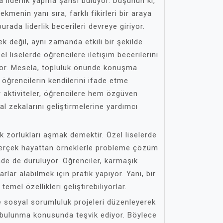
da liderlik yapma şansı buluyor. Düşünün ki,
kmenin yanı sıra, farklı fikirleri bir araya
urada liderlik becerileri devreye giriyor.
k değil, aynı zamanda etkili bir şekilde
l liselerde öğrencilere iletişim becerilerini
uyor. Mesela, topluluk önünde konuşma
öğrencilerin kendilerini ifade etme
ür aktiviteler, öğrencilere hem özgüven
l zekalarını geliştirmelerine yardımcı
ak zorlukları aşmak demektir. Özel liselerde
 gerçek hayattan örneklerle probleme çözüm
nde de duruluyor. Öğrenciler, karmaşık
arlar alabilmek için pratik yapıyor. Yani, bir
emel özellikleri geliştirebiliyorlar.
kle sosyal sorumluluk projeleri düzenleyerek
 bulunma konusunda teşvik ediyor. Böylece