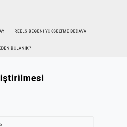
AY
REELS BEĞENI YÜKSELTME BEDAVA
EDEN BULANIK?
iştirilmesi
5