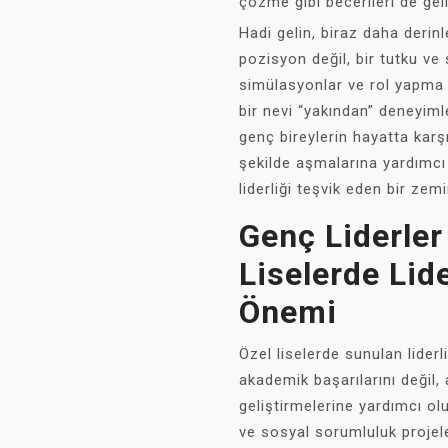
çözme gibi becerileri de geliş
Hadi gelin, biraz daha derin
pozisyon değil, bir tutku ve
simülasyonlar ve rol yapma ak
bir nevi “yakından” deneyiml
genç bireylerin hayatta karş
şekilde aşmalarına yardımcı 
liderliği teşvik eden bir zem
Genç Liderler 
Liselerde Lide
Önemi
Özel liselerde sunulan lider
akademik başarılarını değil,
geliştirmelerine yardımcı ol
ve sosyal sorumluluk projele