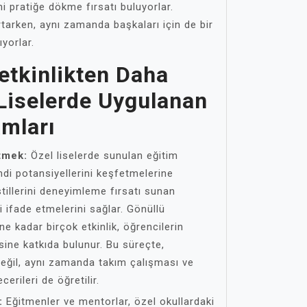
ini pratiğe dökme fırsatı buluyorlar.
rtarken, aynı zamanda başkaları için de bir
yorlar.
Yetkinlikten Daha
 Liselerde Uygulanan
amları
tmek:
Özel liselerde sunulan eğitim
ndi potansiyellerini keşfetmelerine
 stillerini deneyimleme fırsatı sunan
ni ifade etmelerini sağlar. Gönüllü
ne kadar birçok etkinlik, öğrencilerin
esine katkıda bulunur. Bu süreçte,
değil, aynı zamanda takım çalışması ve
erileri de öğretilir.
:
Eğitmenler ve mentorlar, özel okullardaki