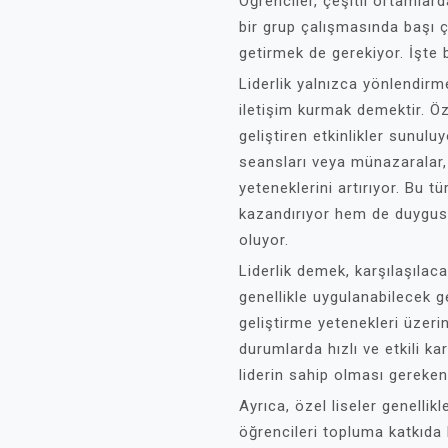
Öğrenciler, çeşitli ortamlar
bir grup çalışmasında başı çe
getirmek de gerekiyor. İşte b
Liderlik yalnızca yönlendirme
iletişim kurmak demektir. Öze
geliştiren etkinlikler sunul
seansları veya münazaralar, 
yeteneklerini artırıyor. Bu t
kazandırıyor hem de duygusa
oluyor.
Liderlik demek, karşılaşılac
genellikle uygulanabilecek
geliştirme yetenekleri üzeri
durumlarda hızlı ve etkili kar
liderin sahip olması gereken t
Ayrıca, özel liseler genelli
öğrencileri topluma katkıda