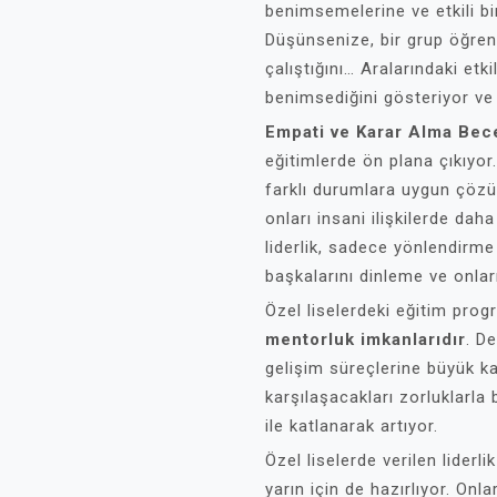
benimsemelerine ve etkili bir
Düşünsenize, bir grup öğrenc
çalıştığını… Aralarındaki etki
benimsediğini gösteriyor ve l
Empati ve Karar Alma Bece
eğitimlerde ön plana çıkıyor
farklı durumlara uygun çözüm
onları insani ilişkilerde daha 
liderlik, sadece yönlendirm
başkalarını dinleme ve onları
Özel liselerdeki eğitim prog
mentorluk imkanlarıdır
. De
gelişim süreçlerine büyük ka
karşılaşacakları zorluklarla
ile katlanarak artıyor.
Özel liselerde verilen liderli
yarın için de hazırlıyor. Onl