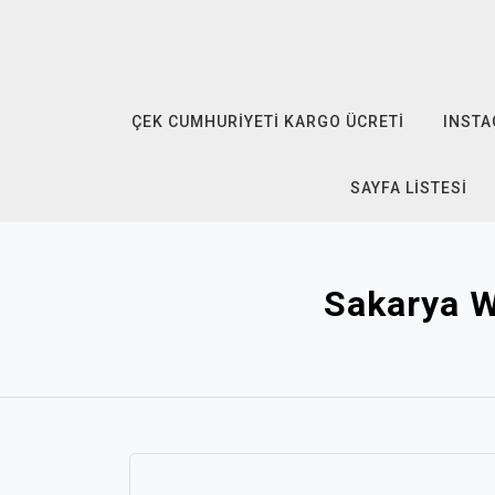
Skip
to
content
ÇEK CUMHURIYETI KARGO ÜCRETI
INSTA
SAYFA LISTESI
Sakarya W