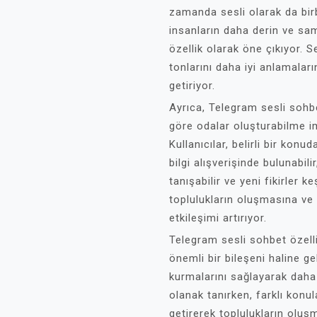
zamanda sesli olarak da birbi
insanların daha derin ve sa
özellik olarak öne çıkıyor. Se
tonlarını daha iyi anlamaları
getiriyor.
Ayrıca, Telegram sesli sohbet
göre odalar oluşturabilme i
Kullanıcılar, belirli bir kon
bilgi alışverişinde bulunabili
tanışabilir ve yeni fikirler k
toplulukların oluşmasına v
etkileşimi artırıyor.
Telegram sesli sohbet özelli
önemli bir bileşeni haline gel
kurmalarını sağlayarak daha
olanak tanırken, farklı konu
getirerek toplulukların oluşm