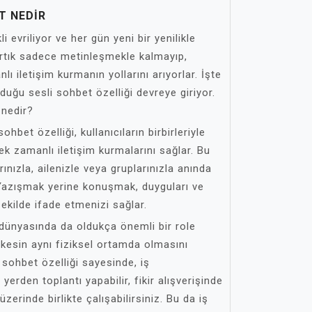
T NEDIR
evriliyor ve her gün yeni bir yenilikle
 artık sadece metinleşmekle kalmayıp,
nlı iletişim kurmanın yollarını arıyorlar. İşte
uğu sesli sohbet özelliği devreye giriyor.
 nedir?
ohbet özelliği, kullanıcıların birbirleriyle
k zamanlı iletişim kurmalarını sağlar. Bu
ınızla, ailenizle veya gruplarınızla anında
z. Yazışmak yerine konuşmak, duyguları ve
ekilde ifade etmenizi sağlar.
 dünyasında da oldukça önemli bir role
erkesin aynı fiziksel ortamda olmasını
sohbet özelliği sayesinde, iş
yerden toplantı yapabilir, fikir alışverişinde
üzerinde birlikte çalışabilirsiniz. Bu da iş