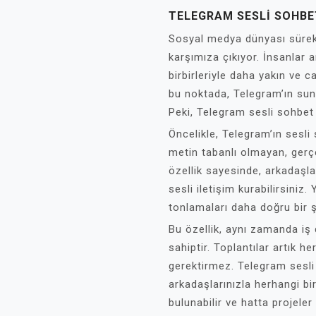
TELEGRAM SESLI SOHBE
Sosyal medya dünyası sürekli 
karşımıza çıkıyor. İnsanlar
birbirleriyle daha yakın ve ca
bu noktada, Telegram’ın sund
Peki, Telegram sesli sohbet
Öncelikle, Telegram’ın sesli s
metin tabanlı olmayan, gerçe
özellik sayesinde, arkadaşlar
sesli iletişim kurabilirsini
tonlamaları daha doğru bir ş
Bu özellik, aynı zamanda iş
sahiptir. Toplantılar artık h
gerektirmez. Telegram sesli 
arkadaşlarınızla herhangi bir 
bulunabilir ve hatta projeler 