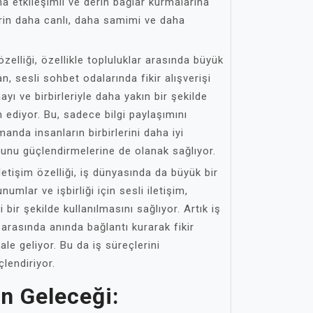
ha etkileşimli ve derin bağlar kurmalarına
erin daha canlı, daha samimi ve daha
özelliği, özellikle topluluklar arasında büyük
an, sesli sohbet odalarında fikir alışverişi
yı ve birbirleriyle daha yakın bir şekilde
 ediyor. Bu, sadece bilgi paylaşımını
anda insanların birbirlerini daha iyi
hunu güçlendirmelerine de olanak sağlıyor.
letişim özelliği, iş dünyasında da büyük bir
numlar ve işbirliği için sesli iletişim,
bir şekilde kullanılmasını sağlıyor. Artık iş
 arasında anında bağlantı kurarak fikir
e geliyor. Bu da iş süreçlerini
çlendiriyor.
in Geleceği: