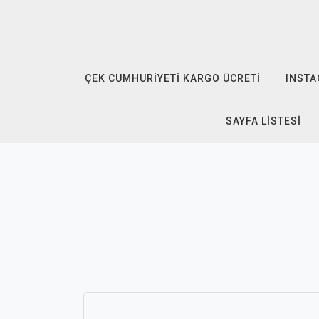
Skip
to
content
ÇEK CUMHURIYETI KARGO ÜCRETI
INSTA
SAYFA LISTESI