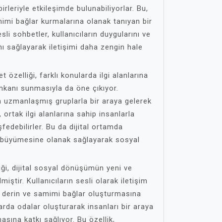
rleriyle etkileşimde bulunabiliyorlar. Bu,
mimi bağlar kurmalarına olanak tanıyan bir
sli sohbetler, kullanıcıların duygularını ve
nı sağlayarak iletişimi daha zengin hale
 özelliği, farklı konularda ilgi alanlarına
mkanı sunmasıyla da öne çıkıyor.
uda uzmanlaşmış gruplarla bir araya gelerek
r, ortak ilgi alanlarına sahip insanlarla
eşfedebilirler. Bu da dijital ortamda
e büyümesine olanak sağlayarak sosyal
ği, dijital sosyal dönüşümün yeni ve
miştir. Kullanıcıların sesli olarak iletişim
 derin ve samimi bağlar oluşturmasına
larda odalar oluşturarak insanları bir araya
asına katkı sağlıyor. Bu özellik,