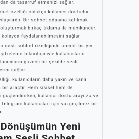
andan da tasarruf etmenizi sağlar.
hbet özelliği oldukça kullanıcı dostudur.
nlaşılırdır. Bir sohbet odasına katılmak
i oluşturmak birkaç tıklama ile mümkündür.
 kolayca faydalanabilmesini sağlar.
ın sesli sohbet özelliğinde önemli bir yer
ifreleme teknolojisiyle kullanıcıların
llanıcıların güvenli bir şekilde sesli
rini sağlar.
liği, kullanıcıların daha yakın ve canlı
n bir araçtır. Hem kişisel hem de
i güçlendirirken, kullanıcı dostu arayüzü ve
. Telegram kullanıcıları için vazgeçilmez bir
r.
al Dönüşümün Yeni
ram Sesli Sohbet