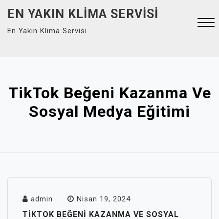
Skip
EN YAKIN KLIMA SERVISI
to
En Yakın Klima Servisi
content
Close
Menu
TikTok Beğeni Kazanma Ve
Sosyal Medya Eğitimi
admin
Nisan 19, 2024
TIKTOK BEĞENI KAZANMA VE SOSYAL