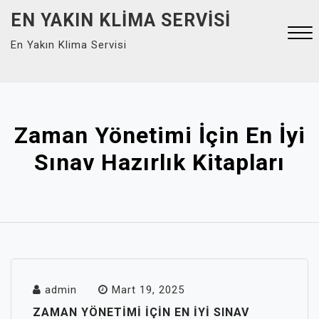
Skip
EN YAKIN KLIMA SERVISI
to
En Yakın Klima Servisi
content
Close
Menu
Zaman Yönetimi İçin En İyi
Sınav Hazırlık Kitapları
admin
Mart 19, 2025
ZAMAN YÖNETIMI İÇIN EN İYI SINAV