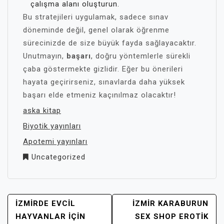
çalışma alanı oluşturun.
Bu stratejileri uygulamak, sadece sınav
döneminde değil, genel olarak öğrenme
sürecinizde de size büyük fayda sağlayacaktır.
Unutmayın,
başarı
, doğru yöntemlerle sürekli
çaba göstermekte gizlidir. Eğer bu önerileri
hayata geçirirseniz, sınavlarda daha yüksek
başarı elde etmeniz kaçınılmaz olacaktır!
aska kitap
Biyotik yayınları
Apotemi yayınları
Uncategorized
YAZI
İZMIRDE EVCIL
İZMIR KARABURUN
GEZINMESI
HAYVANLAR İÇIN
SEX SHOP EROTIK