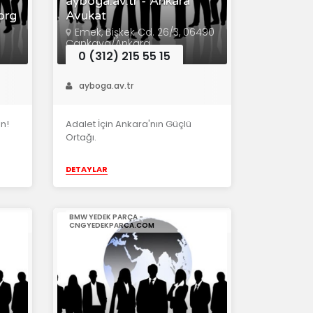
ayboga.av.tr - Ankara
org
Avukat
Emek, Bişkek Cd. 26/3, 06490
Çankaya/Ankara
0 (312) 215 55 15
ayboga.av.tr
ın!
Adalet İçin Ankara'nın Güçlü
Ortağı.
DETAYLAR
BMW YEDEK PARÇA -
CNGYEDEKPARCA.COM