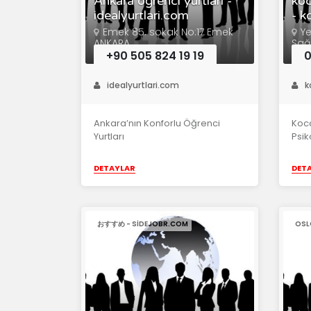
Ankara öğrenci yurtları -
koc
idealyurtlari.com
- k
Emek 85. sokak No:17 Emek
Ye
ANKARA
Sağl
İzmi
+90 505 824 19 19
0
idealyurtlari.com
k
Ankara’nın Konforlu Öğrenci
Koca
Yurtları
Psik
DETAYLAR
DET
おすすめ - SIDEJOBR.COM
OSL