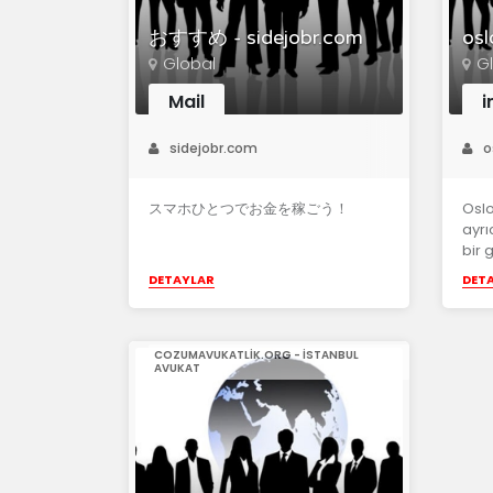
おすすめ - sidejobr.com
osl
Global
G
Mail
i
sidejobr.com
o
スマホひとつでお金を稼ごう！
Oslo
ayrı
bir 
DETAYLAR
DET
COZUMAVUKATLIK.ORG - ISTANBUL
AVUKAT