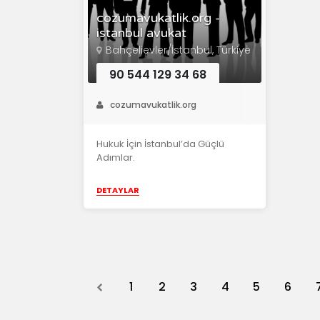
cozumavukatlik.org -
istanbul avukat
Bahçelievler/İstanbul, Türkiye
90 544 129 34 68
cozumavukatlik.org
Hukuk İçin İstanbul’da Güçlü
Adımlar.
DETAYLAR
Previous
1
2
3
4
5
6