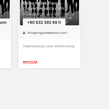
Bmw Yedek Parça -
cngyedekparca.com
Saray Mah. Site Yolu Cad. Ak
Sanayi Sitesi 2. Kısım No:8/46
34764 Ümraniye / İstanbul
com
+90 532 392 69 11
info@cngyedekparca.com
Orijinal parça, uzun ömürlü sürüş.
DETAYLAR