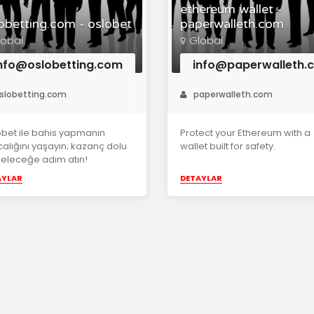
ethereum wallet -
obetting.com - oslobet
paperwalleth.com
lobal
Global
nfo@oslobetting.com
info@paperwalleth.
slobetting.com
paperwalleth.com
bet ile bahis yapmanın
Protect your Ethereum with a
calığını yaşayın; kazanç dolu
wallet built for safety.
geleceğe adım atın!
AYLAR
DETAYLAR