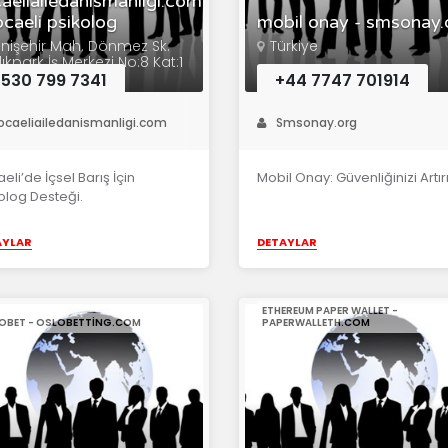
aeliailedanismanligi.com
ocaeli psikolog
mobil onay - smsonay.
nişehir Mah. Dönmez Sk.
Türkiye
ıkpark İş Merkezi No:8 Kat:1
t / KOCAELİ
530 799 7341
+44 7747 701914
ocaeliailedanismanligi.com
Smsonay.org
eli’de İçsel Barış İçin
Mobil Onay: Güvenliğinizi Artır
olog Desteği.
AYLAR
DETAYLAR
ETHEREUM PAPER WALLET -
OBET - OSLOBETTING.COM
PAPERWALLETH.COM