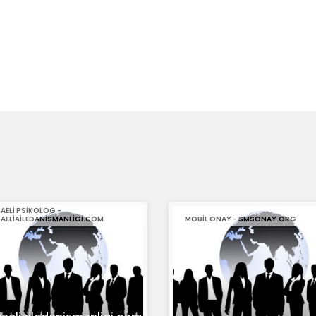
AELI PSIKOLOG -
AELIAILEDANISMANLIGI.COM
MOBIL ONAY - SMSONAY.ORG