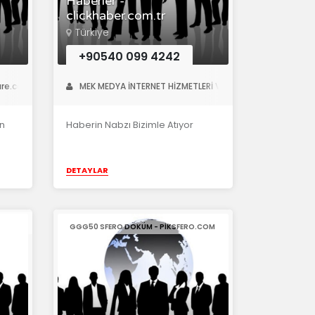
Haberler -
clickhaber.com.tr
Türkiye
+90540 099 4242
ware.com
MEK MEDYA İNTERNET HİZMETLERİ VE TARIMSAL ÜRETİM
an
Haberin Nabzı Bizimle Atıyor
DETAYLAR
GGG50 SFERO DÖKÜM - PIKSFERO.COM