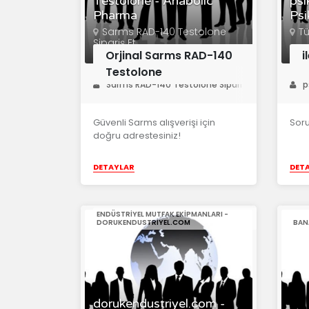
Testolone - Anabolic
psi
Pharma
Psi
Sarms RAD-140 Testolone
Tü
Sipariş Et
Orjinal Sarms RAD-140
i
Testolone
Sarms RAD-140 Testolone Sipariş
p
Güvenli Sarms alışverişi için
Soru
doğru adrestesiniz!
DETAYLAR
DET
ENDÜSTRIYEL MUTFAK EKIPMANLARI -
DORUKENDUSTRIYEL.COM
BAN
dorukendustriyel.com -