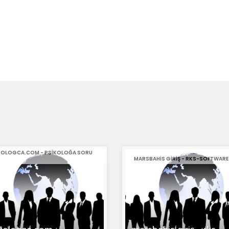
KOLOGCA.COM - PSIKOLOĞA SORU
MARSBAHIS GIRIŞ - RKS-SOFTWAR