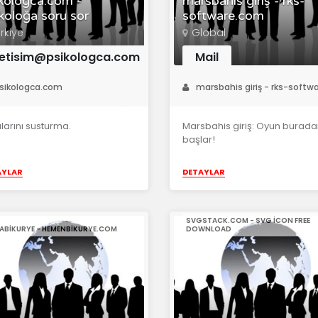
kologca.com -
marsbahis giriş - rks-
koloğa soru sor
software.com
rkiye
Global
letisim@psikologca.com
Mail
sikologca.com
marsbahis giriş - rks-soft
larını susturma.
Marsbahis giriş: Oyun burad
başlar!
AYLAR
DETAYLAR
SVGSTACK.COM - SVG ICON FREE
ABIKURYE - HEMENBIKURYE.COM
DOWNLOAD