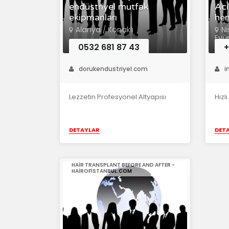
endüstriyel mutfak
Aci
ekipmanları
he
Alanya / Konaklı
Ni
Eyü
0532 681 87 43
+
dorukendustriyel.com
i
Lezzetin Profesyonel Altyapısı
Hızl
DETAYLAR
DET
HAIR TRANSPLANT BEFORE AND AFTER -
HAIROFISTANBUL.COM