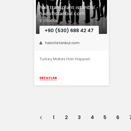
hair transplant istanbul -
hairofistanbul.com
Global
+90 (530) 688 42 47
hairofistanbul.com
Turkey Makes Hair Happen
DETAYLAR
Previous
1
2
3
4
5
6