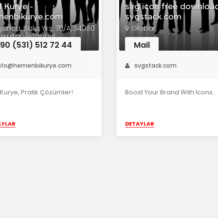
l Kurye -
svg icon free download
menbikurye.com
svgstack.com
şanca, Balcı Ykş. 70/A, 34050
Global
psultan/İstanbul
90 (531) 512 72 44
Mail
nfo@hemenbikurye.com
svgstack.com
ı Kurye, Pratik Çözümler!
Boost Your Brand With Icons.
AYLAR
DETAYLAR