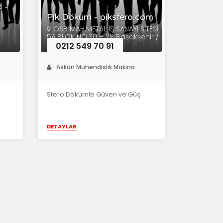
 -
Pik Döküm - piksfero.com
OSB MAH.METAL İŞ SANAYİ SİTESİ
5A.BLOK NO:30 – 28 Başakşehir /
İSTANBUL
0212 549 70 91
Askan Mühendislik Makina
Sfero Dökümle Güven ve Güç
DETAYLAR