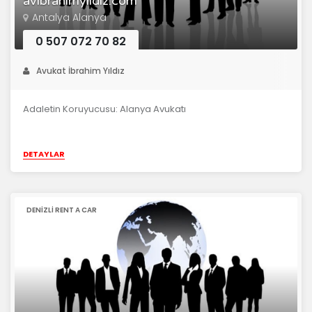
avibrahimyildiz.com
Antalya Alanya
0 507 072 70 82
Avukat İbrahim Yıldız
Adaletin Koruyucusu: Alanya Avukatı
DETAYLAR
DENIZLI RENT A CAR