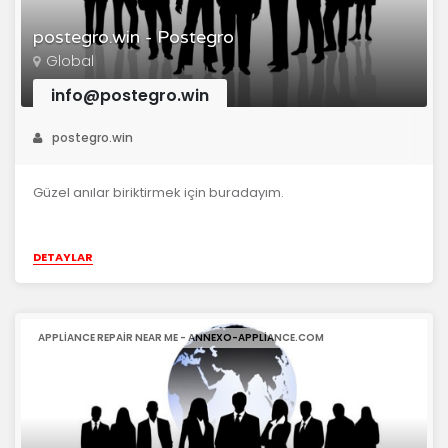
postegro.win - Postegro
Global
info@postegro.win
postegro.win
Güzel anılar biriktirmek için buradayım.
DETAYLAR
APPLIANCE REPAIR NEAR ME - ANNEXO-APPLIANCE.COM