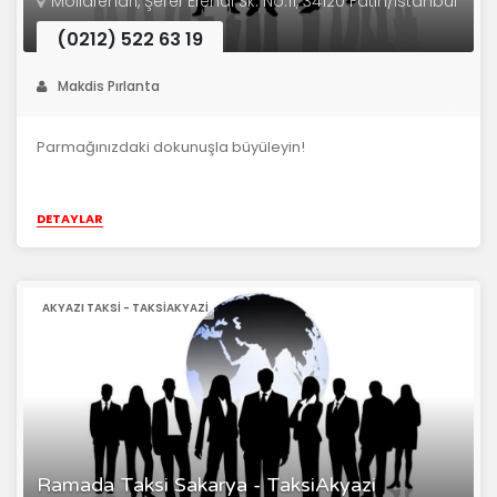
Mollafenari, Şeref Efendi Sk. No:11, 34120 Fatih/İstanbul
(0212) 522 63 19
Makdis Pırlanta
Parmağınızdaki dokunuşla büyüleyin!
DETAYLAR
AKYAZI TAKSI - TAKSIAKYAZI
Ramada Taksi Sakarya - TaksiAkyazi