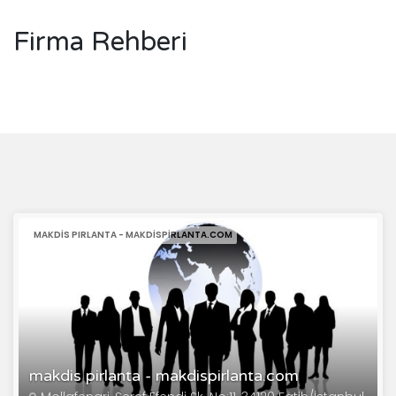
Firma Rehberi
MAKDİS PIRLANTA - MAKDISPIRLANTA.COM
makdis pirlanta - makdispirlanta.com