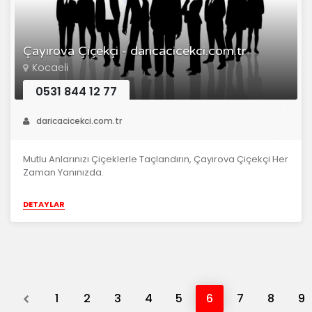
Çayırova Çiçekçi - daricacicekci.com.tr
Kocaeli
0531 844 12 77
daricacicekci.com.tr
Mutlu Anlarınızı Çiçeklerle Taçlandırın, Çayırova Çiçekçi Her
Zaman Yanınızda.
DETAYLAR
Previous
1
2
3
4
5
6
7
8
9