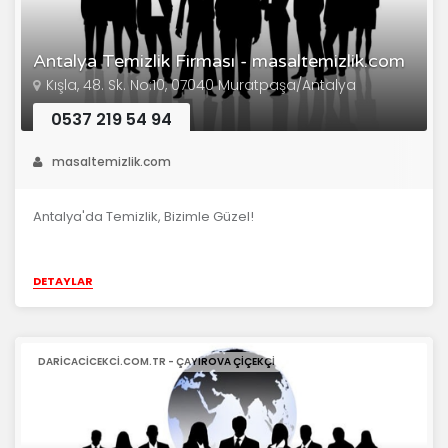
Antalya Temizlik Firması - masaltemizlik.com
Kışla, 48. Sk. No:10, 07040 Muratpaşa/Antalya
0537 219 54 94
masaltemizlik.com
Antalya'da Temizlik, Bizimle Güzel!
DETAYLAR
DARICACICEKCI.COM.TR - ÇAYIROVA ÇIÇEKÇI