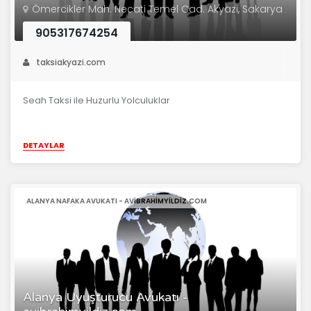
Ömercikler Mah. Necati Temel Cad. Akyazi, Sakarya
905317674254
taksiakyazi.com
Seah Taksi ile Huzurlu Yolculuklar
DETAYLAR
ALANYA NAFAKA AVUKATI - AVIBRAHIMYILDIZ.COM
Alanya Uyuşturucu Avukatı -