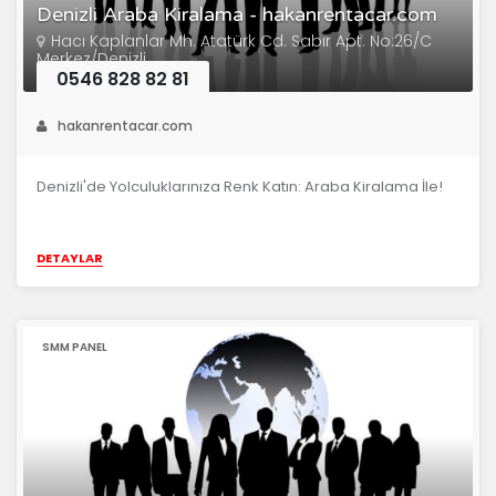
Denizli Araba Kiralama - hakanrentacar.com
Hacı Kaplanlar Mh. Atatürk Cd. Sabır Apt. No:26/C
Merkez/Denizli
0546 828 82 81
hakanrentacar.com
Denizli'de Yolculuklarınıza Renk Katın: Araba Kiralama İle!
DETAYLAR
SMM PANEL